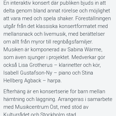
En interaktiv konsert där publiken bjuds in att
delta genom bland annat rörelse och möjlighet
att vara med och spela shaker. Föreställningen
utgår från det klassiska konsertformatet med
mellansnack och livemusik, med berättelser
om allt från myror till regnbågsfamiljer.
Om Tickster
Musiken är komponerad av Sabina Wärme,
som även sjunger i projektet. Medverkar gör
också Lisa Grotherus – klarinetter och kör,
Isabell Gustafson-Ny – piano och Stina
Hellberg Agback – harpa.
Efterhäng är en konsertserie för barn mellan
hämtning och läggning. Arrangeras i samarbete
med Musikcentrum Öst, med stöd av
Kulturrådet och Stockholm stad.