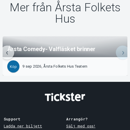
Mer från Årsta Folkets
Hus
Årsta Comedy- Valfläsket brinner
9 sep 2026, Årsta Folkets Hus Teatern
Köp
Support
Arrangör?
Ladda ner biljett
Sälj med oss!