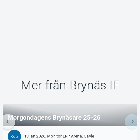
Mer från Brynäs IF
Morgondagens Brynäsare 25-26
13 jan 2026, Monitor ERP Arena, Gävle
Köp