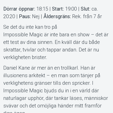
Dörrar öppnar:
18:15 |
Start:
19:00 |
Slut:
ca.
20:20 |
Paus:
Nej |
Åldersgräns:
Rek. från 7 år
Support
Se det du inte kan tro på
Impossible Magic är inte bara en show – det är
ett test av dina sinnen. En kväll där du både
skrattar, tvivlar och tappar andan. Det är nu
verkligheten brister.
Daniel Kane är mer än en trollkarl. Han är
illusionens arkitekt – en man som tänjer på
Om Tickster
verklighetens gränser tills den spricker. I
Impossible Magic bjuds du in i en värld där
naturlagar upphör, där tankar läses, människor
svävar och det omöjliga händer mitt framför