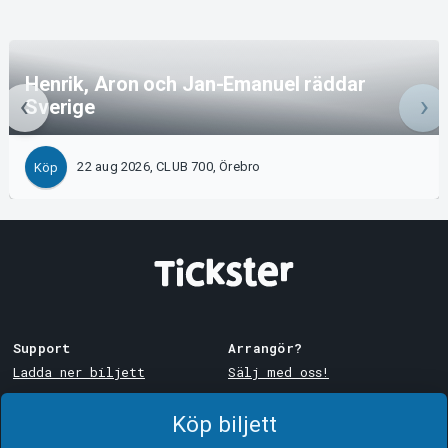
Henrik, Aron och Jan-Emanuel räddar
Sverige
22 aug 2026, CLUB 700, Örebro
Köp
Support
Arrangör?
Ladda ner biljett
Sälj med oss!
Support
Logga in i Manager
Köp biljett
Köp- och leveransvillkor
System Support