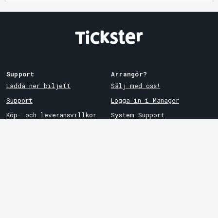
Support
Arrangör?
Ladda ner biljett
Sälj med oss!
Support
Logga in i Manager
Köp- och leveransvillkor
System Support
Integritetspolicy
Om cookies på Tickster
Tickster
Arvika
Jobba på Tickster
Magasinsgatan 8
Box 334
Logotyper & media
SE-671 27
Arvika
LinkedIn
Göteborg
Facebook