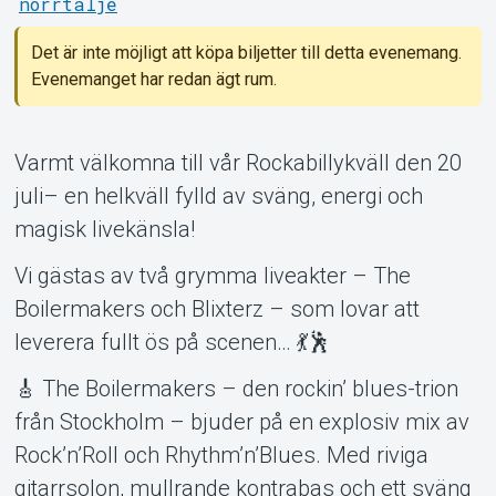
norrtälje
Det är inte möjligt att köpa biljetter till detta evenemang.
Evenemanget har redan ägt rum.
Support
Varmt välkomna till vår Rockabillykväll den 20
juli– en helkväll fylld av sväng, energi och
magisk livekänsla!
Vi gästas av två grymma liveakter – The
Boilermakers och Blixterz – som lovar att
leverera fullt ös på scenen… 💃🕺
🎸 The Boilermakers – den rockin’ blues-trion
Om Tickster
från Stockholm – bjuder på en explosiv mix av
Rock’n’Roll och Rhythm’n’Blues. Med riviga
gitarrsolon, mullrande kontrabas och ett sväng