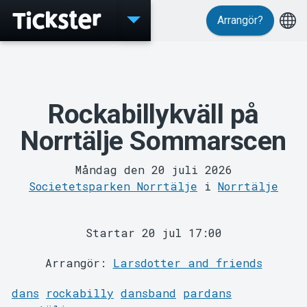
Arrangör?
Evenemang
Rockabillykväll på
Norrtälje Sommarscen
Måndag den 20 juli 2026
Societetsparken Norrtälje
i
Norrtälje
Startar 20 jul 17:00
MyTickster
Arrangör:
Larsdotter and friends
dans
rockabilly
dansband
pardans