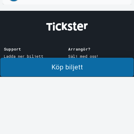
Support
Arrangör?
Ladda ner biljett
Sälj med oss!
Support
Logga in i Manager
Köp biljett
Köp- och leveransvillkor
System Support
Integritetspolicy
Om cookies på Tickster
Tickster
Arvika
Jobba på Tickster
Magasinsgatan 8
Box 334
Logotyper & media
SE-671 27
Arvika
LinkedIn