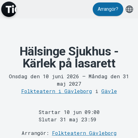
Arrangör?
Evenemang
Hälsinge Sjukhus -
Kärlek på lasarett
Onsdag den 10 juni 2026
–
Måndag den 31
maj 2027
Folkteatern i Gävleborg
i
Gävle
MyTickster
Startar 10 jun 09:00
Slutar 31 maj 23:59
Arrangör:
Folkteatern Gävleborg