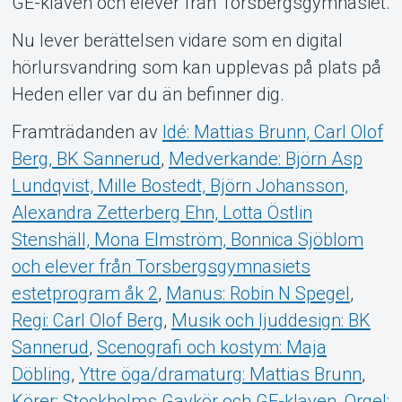
GE-klaven och elever från Torsbergsgymnasiet.
Nu lever berättelsen vidare som en digital
hörlursvandring som kan upplevas på plats på
Heden eller var du än befinner dig.
Framträdanden av
Idé: Mattias Brunn, Carl Olof
Berg, BK Sannerud
,
Medverkande: Björn Asp
Lundqvist, Mille Bostedt, Björn Johansson,
Alexandra Zetterberg Ehn, Lotta Östlin
Stenshäll, Mona Elmström, Bonnica Sjöblom
och elever från Torsbergsgymnasiets
estetprogram åk 2
,
Manus: Robin N Spegel
,
Regi: Carl Olof Berg
,
Musik och ljuddesign: BK
Sannerud
,
Scenografi och kostym: Maja
Döbling
,
Yttre öga/dramaturg: Mattias Brunn
,
Körer: Stockholms Gaykör och GE-klaven
,
Orgel: