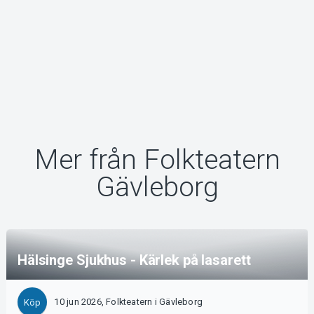
Mer från Folkteatern
Gävleborg
Hälsinge Sjukhus - Kärlek på lasarett
10 jun 2026, Folkteatern i Gävleborg
Köp