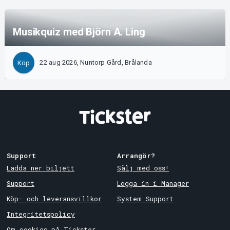
Musikquiz med Björn A. Ling
22 aug 2026, Nuntorp Gård, Brålanda
Köp
Support
Arrangör?
Ladda ner biljett
Sälj med oss!
Support
Logga in i Manager
Köp- och leveransvillkor
System Support
Integritetspolicy
Om cookies på Tickster