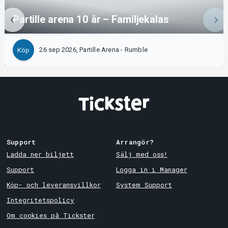
Partille arena 10 år – Familjekalas
26 sep 2026, Partille Arena - Rumble
Köp
Support
Arrangör?
Ladda ner biljett
Sälj med oss!
Support
Logga in i Manager
Köp- och leveransvillkor
System Support
Integritetspolicy
Om cookies på Tickster