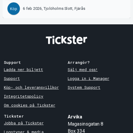
6 feb 2026, Tjolöholms Slott, Fjärås
Köp
Support
Arrangör?
Ladda ner biljett
Sälj med oss!
Support
Logga in i Manager
Köp- och leveransvillkor
System Support
Integritetspolicy
Om cookies på Tickster
Tickster
Arvika
Jobba på Tickster
Magasinsgatan 8
Box 334
Logotyper & media