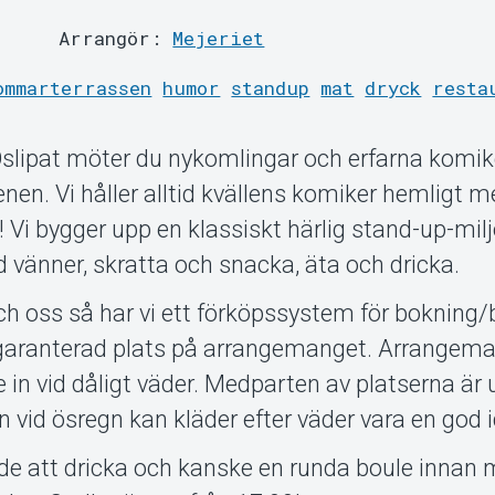
Arrangör:
Mejeriet
ommarterrassen
humor
standup
mat
dryck
resta
Oslipat möter du nykomlingar och erfarna komik
en. Vi håller alltid kvällens komiker hemligt m
t! Vi bygger upp en klassiskt härlig stand-up-mil
 vänner, skratta och snacka, äta och dricka.
och oss så har vi ett förköpssystem för bokning/b
en garanterad plats på arrangemanget. Arrangem
e in vid dåligt väder. Medparten av platserna är
n vid ösregn kan kläder efter väder vara en god i
nde att dricka och kanske en runda boule innan