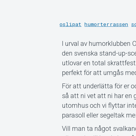
oslipat
humorterrassen
s
I urval av humorklubben 
den svenska stand-up-scen
utlovar en total skrattfes
perfekt för att umgås med
För att underlätta för er 
så att ni vet att ni har 
utomhus och vi flyttar int
parasoll eller segeltak me
Vill man ta något svalka