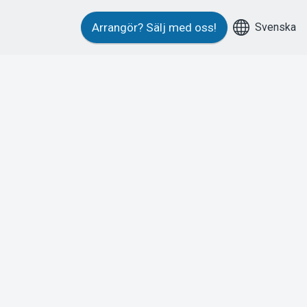
Svenska
Arrangör?
Sälj med oss!