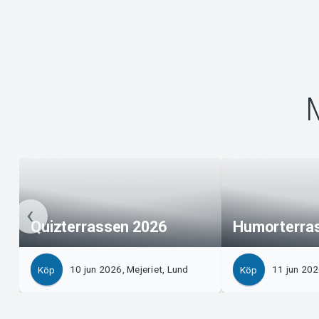
Quizterrassen 2026
Humorterra
10 jun 2026, Mejeriet, Lund
11 jun 202
Köp
Köp