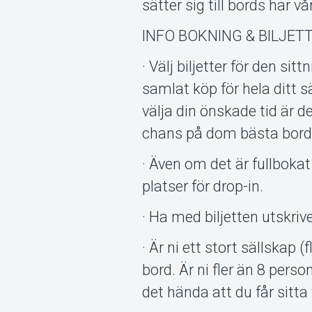
sätter sig till bords har v
INFO BOKNING & BILJETT
· Välj biljetter för den s
samlat köp för hela ditt s
välja din önskade tid är de
chans på dom bästa bord
· Även om det är fullbokat 
platser för drop-in.
· Ha med biljetten utskriv
· Är ni ett stort sällskap 
bord. Är ni fler än 8 pers
det hända att du får sitt