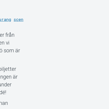
urang
scen
er från
en vi
jö som är
iljetter
angen är
 under
dé!
 man