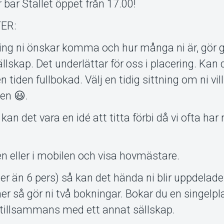
år bar Stallet öppet från 17.00!
ER:
ittning ni önskar komma och hur många ni är, gör 
ällskap. Det underlättar för oss i placering. Kan 
n tiden fullbokad. Välj en tidig sittning om ni vil
en 😃.
kan det vara en idé att titta förbi då vi ofta har
en eller i mobilen och visa hovmästare.
(fler än 6 pers) så kan det hända ni blir uppdelade
oner så gör ni två bokningar. Bokar du en singelp
a tillsammans med ett annat sällskap.