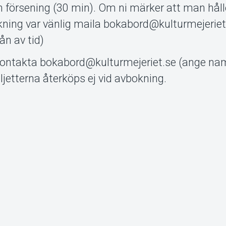
en försening (30 min). Om ni märker att man håll
kning var vänlig maila bokabord@kulturmejeriet.
ån av tid)
 kontakta bokabord@kulturmejeriet.se (ange n
jetterna återköps ej vid avbokning.