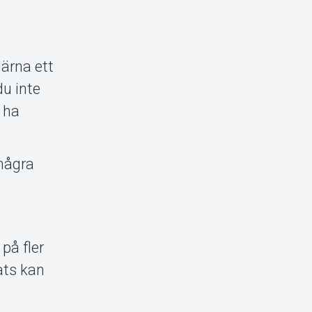
gärna ett
du inte
l ha
 några
 på fler
lats kan