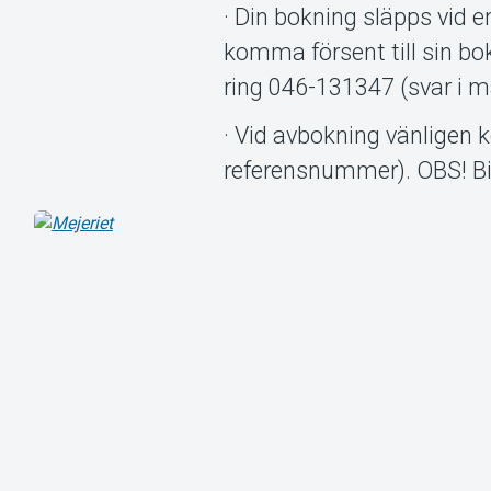
· Din bokning släpps vid 
komma försent till sin bo
ring 046-131347 (svar i m
· Vid avbokning vänligen
referensnummer). OBS! Bil