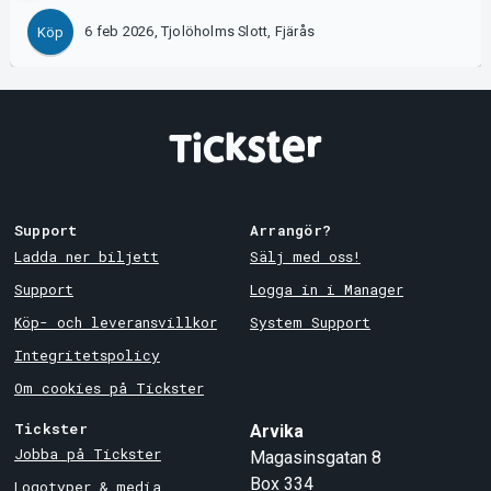
6 feb 2026, Tjolöholms Slott, Fjärås
Köp
Support
Arrangör?
Ladda ner biljett
Sälj med oss!
Support
Logga in i Manager
Köp- och leveransvillkor
System Support
Integritetspolicy
Om cookies på Tickster
Tickster
Arvika
Jobba på Tickster
Magasinsgatan 8
Box 334
Logotyper & media