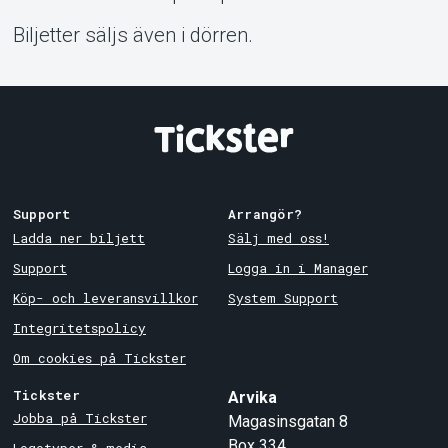
Biljetter säljs även i dörren.
Support
Arrangör?
Ladda ner biljett
Sälj med oss!
Support
Logga in i Manager
Köp- och leveransvillkor
System Support
Integritetspolicy
Om cookies på Tickster
Tickster
Arvika
Jobba på Tickster
Magasinsgatan 8
Box 334
Logotyper & media