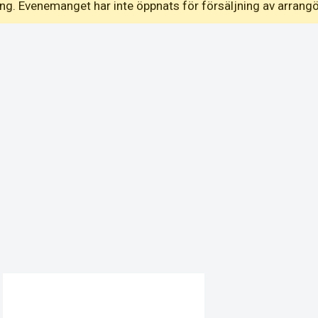
emang. Evenemanget har inte öppnats för försäljning av arrang