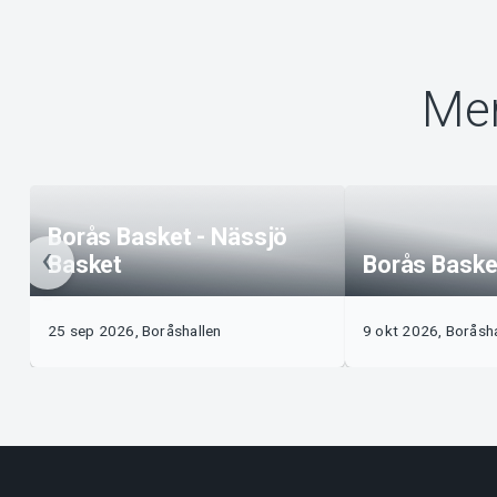
Mer
Borås Basket - Nässjö
Basket
Borås Basket
25 sep 2026, Boråshallen
9 okt 2026, Boråsha