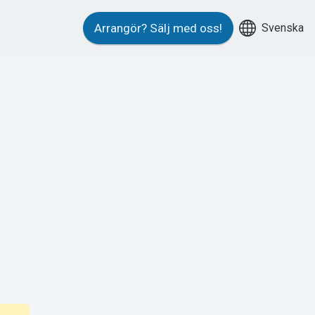
Svenska
Arrangör?
Sälj med oss!