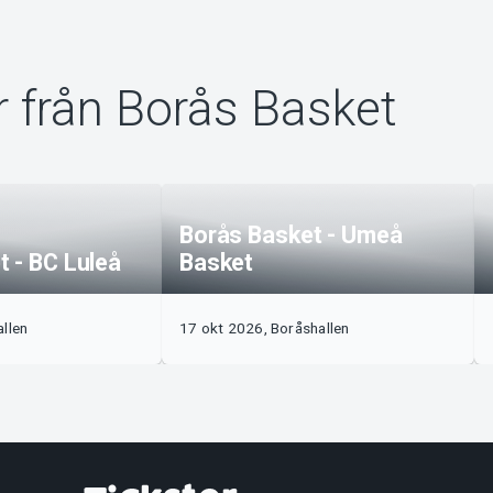
 från Borås Basket
Borås Basket - Umeå
 - BC Luleå
Basket
llen
17 okt 2026, Boråshallen