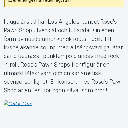
Evenemanget har redan ägt rum.
Support
I tjugo års tid har Los Angeles-bandet Rose's
Pawn Shop utvecklat och fulländat sin egen
form av nutida amerikansk rootsmusik. Ett
livsbejakande sound med allsångsvänliga låtar
där bluegrass i punktempo blandas med rock
Om Tickster
'n' roll. Rose's Pawn Shops frontfigur är en
utmärkt låtskrivare och en karismatisk
scenpersonlighet. En konsert med Rose's Pawn
Shop är en fest för ögon såväl som öron!