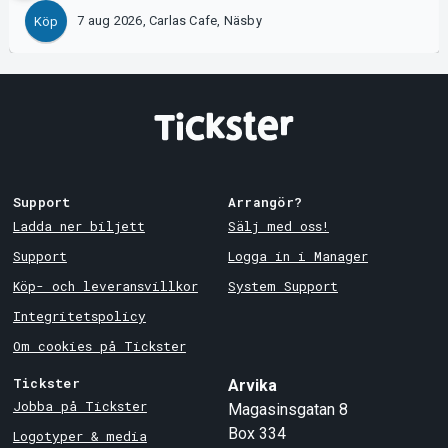
7 aug 2026, Carlas Cafe, Näsby
Köp
Support
Arrangör?
Ladda ner biljett
Sälj med oss!
Support
Logga in i Manager
Köp- och leveransvillkor
System Support
Integritetspolicy
Om cookies på Tickster
Tickster
Arvika
Jobba på Tickster
Magasinsgatan 8
Box 334
Logotyper & media