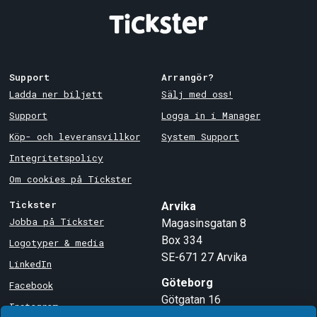
Mer från Esconde Dance
Speeddating Event - Champagne&Dance
(40-50y)🍾💃
7 aug 2026, ESCONDE EVENTS, Göteborg
Köp
Support
Arrangör?
Ladda ner biljett
Sälj med oss!
Support
Logga in i Manager