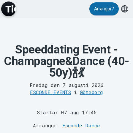
Evenemang
Arrangör?
Speeddating Event -
Champagne&Dance (40-
50y)🍾💃
MyTickster
Fredag den 7 augusti 2026
ESCONDE EVENTS
i
Göteborg
Startar 07 aug 17:45
Arrangör:
Esconde Dance