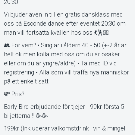
20:30
Vi bjuder även in till en gratis dansklass med
oss på Esconde dance efter eventet 20:30 om
man vill fortsätta kvällen hos oss 💃🕺🏼
👥 För vem? • Singlar i åldern 40 - 50 (+-2 år är
helt ok men kolla med oss om du är osäker
eller om du är yngre/äldre) • Ta med ID vid
registrering • Alla som vill träffa nya människor
på ett enkelt sätt
💸 Pris?
Early Bird erbjudande för tjejer - 99kr första 5
biljetterna !! 🥳🥳
199kr (Inkluderar välkomstdrink , vin & mingel