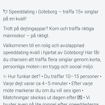
💘 Speeddating i Göteborg – träffa 15+ singlar
på en kväll!
Support
Trött på dejtingappar? Kom och träffa riktiga
människor – på riktigt.
Välkommen till en rolig och avslappnad
speeddating-kväll i hjärtat av Göteborg! Här får
du chansen att träffa flera singlar genom korta,
personliga möten i en trygg och social miljö.
✨ Hur funkar det? • Du träffar 10–15 personer •
Om Tickster
Varje dejt varar ca 4–5 minuter • Efter varje
möte markerar du om du vill ses igen •
Matchningar skickas ut dagen efter 💌 • Vi
bjuder även på lite mingel efter speeddejterna