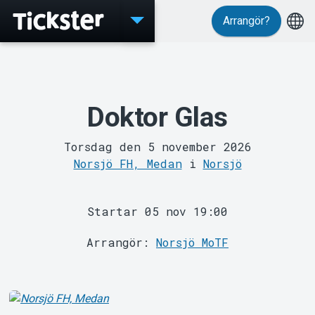
Arrangör?
Evenemang
Doktor Glas
Torsdag den 5 november 2026
Norsjö FH, Medan
i
Norsjö
MyTickster
Startar 05 nov 19:00
Arrangör:
Norsjö MoTF
Support