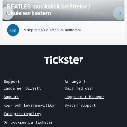
BEATLES musikalisk berättelse /
Ukuleleorkestern
19 sep 2026, Folketshus Bastuträsk
Köp
Support
Arrangör?
Ladda ner biljett
Sälj med oss!
Support
Logga in i Manager
Köp- och leveransvillkor
System Support
Integritetspolicy
Om cookies på Tickster