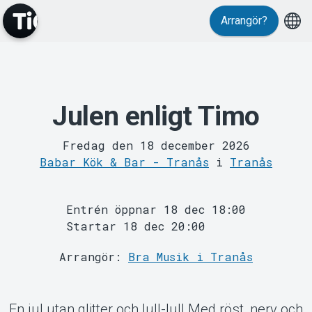
Arrangör?
Julen enligt Timo
MyTickster
Fredag den 18 december 2026
Babar Kök & Bar - Tranås
i
Tranås
Entrén öppnar 18 dec 18:00
Startar 18 dec 20:00
Support
Arrangör:
Bra Musik i Tranås
En jul utan glitter och lull-lull Med röst, nerv och