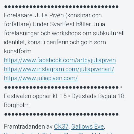
●●●●●●●●●●●●●●●●●●●●●●●●●●●●●●●●
Föreläsare: Julia Pivén (konstnär och
författare) Under Svartfest håller Julia
föreläsningar och workshops om subkulturell
identitet, konst i periferin och goth som
konstform.
https://www.facebook.com/artbyjuliapiven
https://www.instagram.com/juliapivenart/
https://www.juliapiven.com/
●●●●●●●●●●●●●●●●●●●●●●●●●●●●●●●● •
Festivalen öppnar kl. 15 • Dyestads Bygata 18,
Borgholm
●●●●●●●●●●●●●●●●●●●●●●●●●●●●●●●●
Framträdanden av
CK37
,
Gallows Eve
,