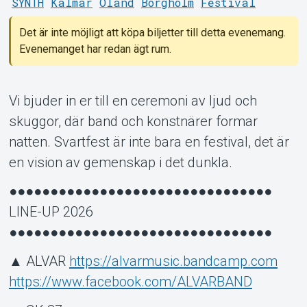
SYNTH
Kalmar
Öland
Borgholm
Festival
Det är inte möjligt att köpa biljetter till detta evenemang.
Evenemanget har redan ägt rum.
Vi bjuder in er till en ceremoni av ljud och
skuggor, där band och konstnärer formar
natten. Svartfest är inte bara en festival, det är
en vision av gemenskap i det dunkla.
Support
●●●●●●●●●●●●●●●●●●●●●●●●●●●●●●●●
LINE-UP 2026
●●●●●●●●●●●●●●●●●●●●●●●●●●●●●●●●
▲ ALVAR
https://alvarmusic.bandcamp.com
https://www.facebook.com/ALVARBAND