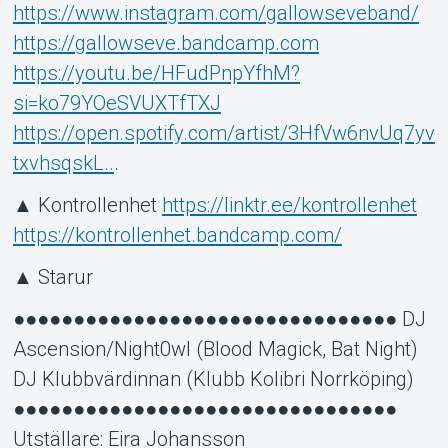
https://www.instagram.com/gallowseveband/
https://gallowseve.bandcamp.com
https://youtu.be/HFudPnpYfhM?
si=ko79YOeSVUXTfTXJ
https://open.spotify.com/artist/3HfVw6nvUq7yv
txvhsqskL..
.
▲ Kontrollenhet
https://linktr.ee/kontrollenhet
https://kontrollenhet.bandcamp.com/
▲ Starur
●●●●●●●●●●●●●●●●●●●●●●●●●●●●●●●● DJ
Ascension/Night0wl (Blood Magick, Bat Night)
DJ Klubbvärdinnan (Klubb Kolibri Norrköping)
●●●●●●●●●●●●●●●●●●●●●●●●●●●●●●●●
Utställare: Eira Johansson