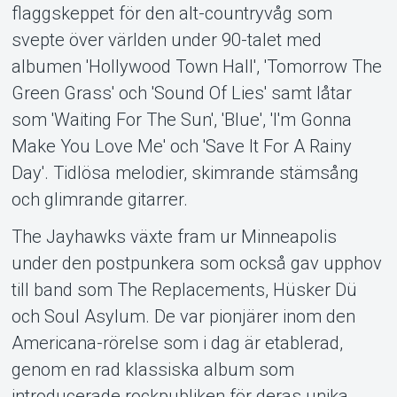
flaggskeppet för den alt-countryvåg som
svepte över världen under 90-talet med
albumen 'Hollywood Town Hall', 'Tomorrow The
Green Grass' och 'Sound Of Lies' samt låtar
som 'Waiting For The Sun', 'Blue', 'I'm Gonna
Make You Love Me' och 'Save It For A Rainy
Day'. Tidlösa melodier, skimrande stämsång
och glimrande gitarrer.
The Jayhawks växte fram ur Minneapolis
under den postpunkera som också gav upphov
till band som The Replacements, Hüsker Dü
och Soul Asylum. De var pionjärer inom den
Americana-rörelse som i dag är etablerad,
genom en rad klassiska album som
introducerade rockpubliken för deras unika