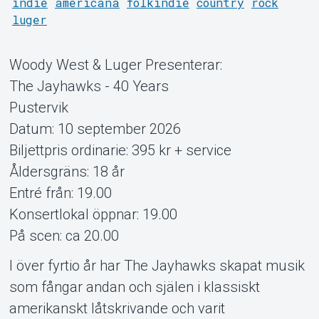
indie
americana
folkindie
country
rock
luger
Woody West & Luger Presenterar:
The Jayhawks - 40 Years
Pustervik
Support
Datum: 10 september 2026
Biljettpris ordinarie: 395 kr + service
Åldersgräns: 18 år
Entré från: 19.00
Konsertlokal öppnar: 19.00
På scen: ca 20.00
I över fyrtio år har The Jayhawks skapat musik
som fångar andan och själen i klassiskt
amerikanskt låtskrivande och varit
Om Tickster