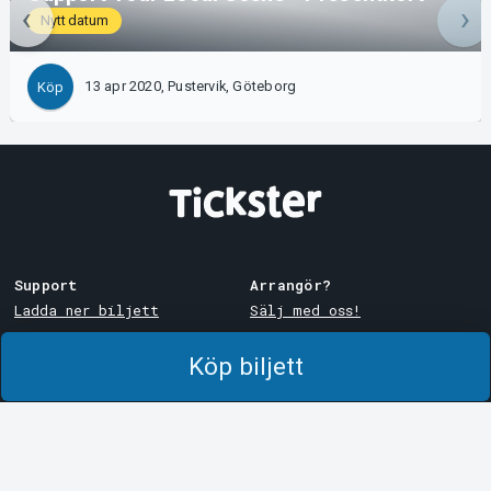
Nytt datum
13 apr 2020, Pustervik, Göteborg
Köp
Support
Arrangör?
Ladda ner biljett
Sälj med oss!
Support
Logga in i Manager
Köp biljett
Köp- och leveransvillkor
System Support
Integritetspolicy
Om cookies på Tickster
Tickster
Arvika