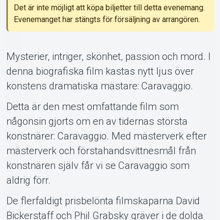
Det är inte möjligt att köpa biljetter till detta evenemang.
Evenemanget har stängts för försäljning av arrangören.
Support
Mysterier, intriger, skönhet, passion och mord. I
denna biografiska film kastas nytt ljus över
konstens dramatiska mästare: Caravaggio.
Detta är den mest omfattande film som
någonsin gjorts om en av tidernas största
konstnärer: Caravaggio. Med mästerverk efter
mästerverk och förstahandsvittnesmål från
Om Tickster
konstnären själv får vi se Caravaggio som
aldrig förr.
De flerfaldigt prisbelönta filmskaparna David
Bickerstaff och Phil Grabsky gräver i de dolda