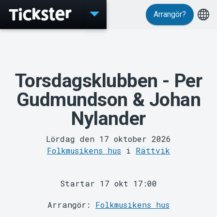
Arrangör?
Evenemang
Torsdagsklubben - Per
Gudmundson & Johan
Nylander
Lördag den 17 oktober 2026
MyTickster
Folkmusikens hus
i
Rättvik
Startar 17 okt 17:00
Arrangör:
Folkmusikens hus