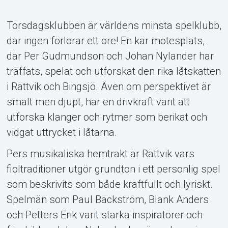
Support
Torsdagsklubben är världens minsta spelklubb,
där ingen förlorar ett öre! En kär mötesplats,
där Per Gudmundson och Johan Nylander har
träffats, spelat och utforskat den rika låtskatten
i Rättvik och Bingsjö. Även om perspektivet är
smalt men djupt, har en drivkraft varit att
utforska klanger och rytmer som berikat och
Om Tickster
vidgat uttrycket i låtarna.
Pers musikaliska hemtrakt är Rättvik vars
fioltraditioner utgör grundton i ett personlig spel
som beskrivits som både kraftfullt och lyriskt.
Spelmän som Paul Bäckström, Blank Anders
och Petters Erik varit starka inspiratörer och