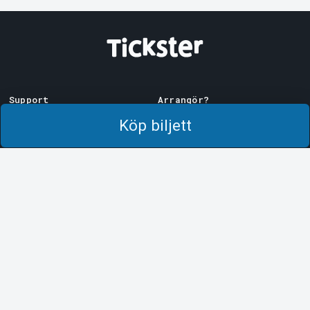
Support
Arrangör?
Ladda ner biljett
Sälj med oss!
Köp biljett
Support
Logga in i Manager
Köp- och leveransvillkor
System Support
Integritetspolicy
Om cookies på Tickster
Tickster
Arvika
Jobba på Tickster
Magasinsgatan 8
Box 334
Logotyper & media
SE-671 27
Arvika
LinkedIn
Göteborg
Facebook