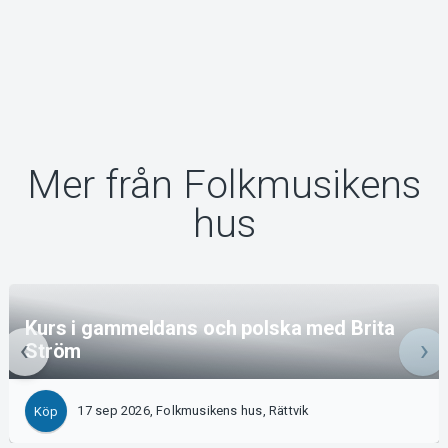
Mer från Folkmusikens
hus
Kurs i gammeldans och polska med Brita
Ström
17 sep 2026, Folkmusikens hus, Rättvik
Köp