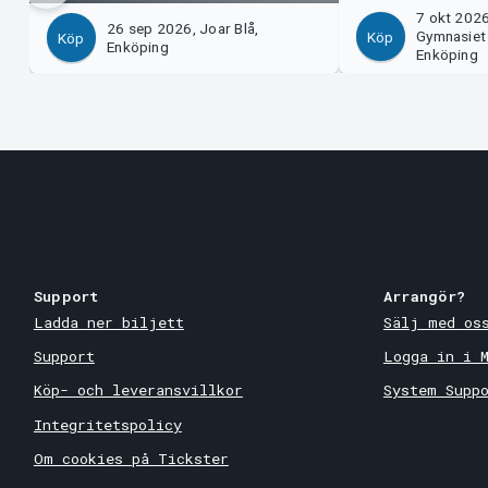
7 okt 202
26 sep 2026, Joar Blå,
Gymnasiet
Köp
Köp
Enköping
Enköping
Support
Arrangör?
Ladda ner biljett
Sälj med os
Support
Logga in i 
Köp- och leveransvillkor
System Supp
Integritetspolicy
Om cookies på Tickster