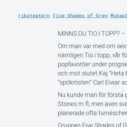
riksteatern
Five Shades of Grey
Mikae
MINNS DU TIO I TOPP? – 
Om man var med om sextiot
nämligen Tio i topp, vår 
popfavoriter under progr
och mot slutet Kaj ”Heta
”spökrösten” Carl Eiwar 
Nu kunde man för första g
Stones m fl, men även s
planerade ofta turnéschema
Gruppen Five Shades of G