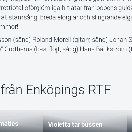
 trettiotal oförglömliga hitlåtar från popens guld
t stämsång, breda elorglar och slingrande elgit
rummor!
on (sång) Roland Morell (gitarr, sång) Johan 
e” Grotherus (bas, flöjt, sång) Hans Bäckström
från Enköpings RTF
amatics
Violetta tar bussen