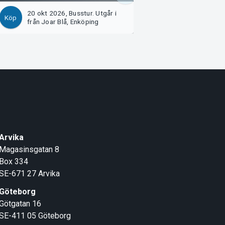
20 okt 2026, Busstur. Utgår i
6 nov 2026, Rest
Köp
Köp
från Joar Blå, Enköping
Krydda, Enköping
Arvika
Magasinsgatan 8
Box 334
SE-671 27
Arvika
Göteborg
Götgatan 16
SE-411 05
Göteborg