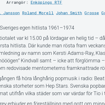
Arrangör:
Enköpings RTF
l Jansson
Roland Morell
Johan Smith
Grosse
G
Sveriges egen hitlista 1961–1974
alet var kl 15.00 på lördagar en helig tid – d
första hitlista. Där kunde man rösta fram veckan
amledning av namn som Kersti Adams-Ray, Klas
 hööögen” Kindvall samt – icke att förglömma 
som redovisade mentometerns framknattrade rös
ången få höra långhårig popmusik i radio: Beat
venska storheter som Hep Stars. Svenska popb
t utifrån vilka städer som var värdar för Tio i 
rey erbjuder en föreställning med gott om min