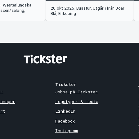
6, Westerlundska
20 okt 2026, Busstur. Utgår i från Joar
 scen/salong,
Blå, Enköping
Tickster
s!
Jobba på Tickster
Manager
Logotyper & media
ort
LinkedIn
Facebook
Instagram