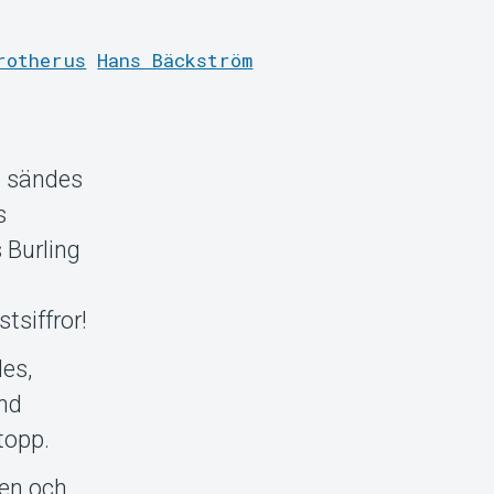
rotherus
Hans Bäckström
å sändes
s
 Burling
–
tsiffror!
les,
and
topp.
nen och