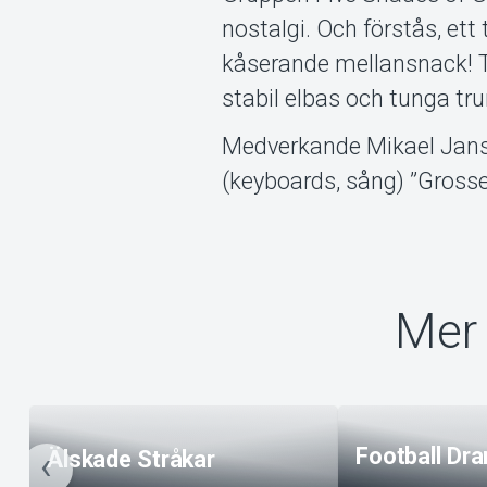
nostalgi. Och förstås, ett
kåserande mellansnack! Tä
stabil elbas och tunga t
Medverkande Mikael Janss
(keyboards, sång) ”Gross
Mer 
Football Dr
Älskade Stråkar