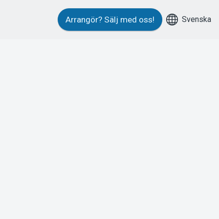
Svenska
Arrangör?
Sälj med oss!