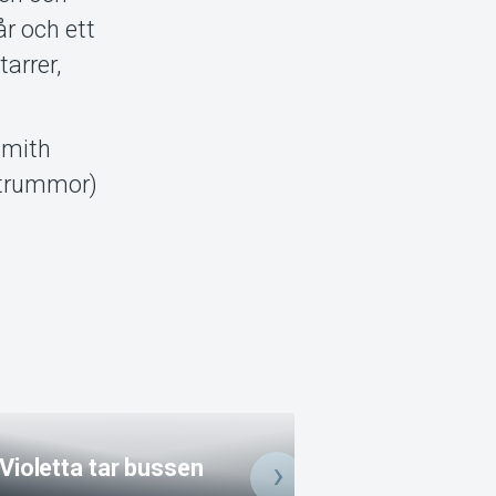
år och ett
arrer,
Smith
 (trummor)
Violetta tar bussen
Tio i topp