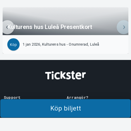
Kulturens hus Luleå Presentkort
1 jan 2026, Kulturens hus - Onumrerad, Luleå
Köp
Support
Arrangör?
Ladda ner biljett
Sälj med oss!
Köp biljett
Support
Logga in i Manager
Köp- och leveransvillkor
System Support
Integritetspolicy