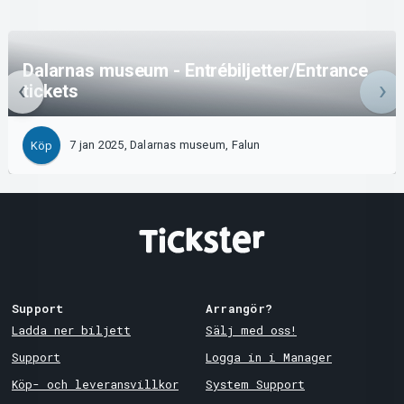
Dalarnas museum - Entrébiljetter/Entrance
tickets
7 jan 2025, Dalarnas museum, Falun
Köp
Support
Arrangör?
Ladda ner biljett
Sälj med oss!
Support
Logga in i Manager
Köp- och leveransvillkor
System Support