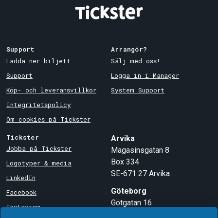
Support
Arrangör?
Ladda ner biljett
Sälj med oss!
Support
Logga in i Manager
Köp- och leveransvillkor
System Support
Integritetspolicy
Om cookies på Tickster
Tickster
Arvika
Jobba på Tickster
Magasinsgatan 8
Box 334
Logotyper & media
SE-671 27
Arvika
LinkedIn
Göteborg
Facebook
Götgatan 16
Instagram
SE-411 05
Göteborg