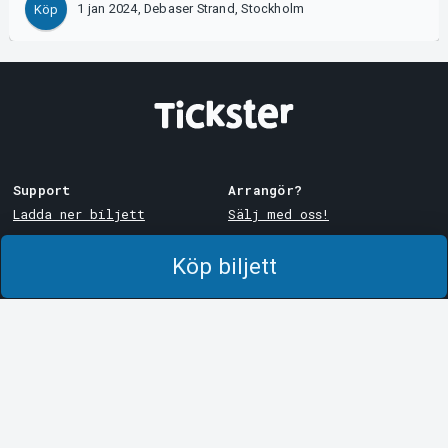
1 jan 2024, Debaser Strand, Stockholm
Köp
Support
Arrangör?
Ladda ner biljett
Sälj med oss!
Support
Logga in i Manager
Köp biljett
Köp- och leveransvillkor
System Support
Integritetspolicy
Om cookies på Tickster
Tickster
Arvika
Jobba på Tickster
Magasinsgatan 8
Box 334
Logotyper & media
SE-671 27
Arvika