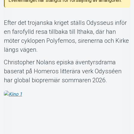
Evenemanget har stängts för försäljning av arrangören.
Efter det trojanska kriget ställs Odysseus inför
en farofylld resa tillbaka till Ithaka, där han
Om Tickster
möter cyklopen Polyfemos, sirenerna och Kirke
längs vägen.
Christopher Nolans episka äventyrsdrama
baserat på Homeros litterära verk Odysséen
har global biopremiär sommaren 2026.