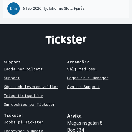
6 feb 2026, Tjolöholms Slott, Fjärås
Köp
Support
Arrangör?
Ladda ner biljett
Sälj med oss!
Support
Logga in i Manager
Köp- och leveransvillkor
System Support
Integritetspolicy
Om cookies på Tickster
Tickster
Arvika
Jobba på Tickster
Magasinsgatan 8
Box 334
Logotyper & media