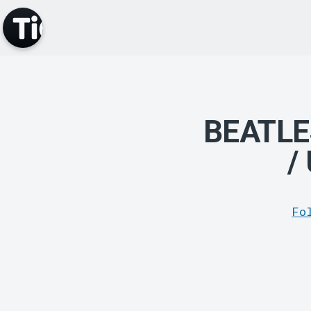
BEATLES
/
Fo