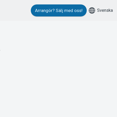
Svenska
Arrangör?
Sälj med oss!
e