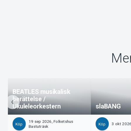
Mer
BEATLES musikalisk
berättelse /
Ukuleleorkestern
slaBANG
19 sep 2026, Folketshus
3 okt 2026
Köp
Köp
Bastuträsk