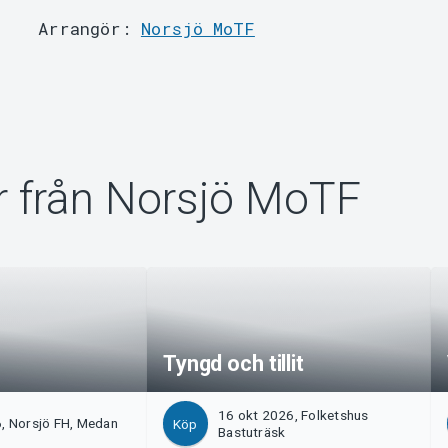
Arrangör:
Norsjö MoTF
 från Norsjö MoTF
Tyngd och tillit
16 okt 2026, Folketshus
, Norsjö FH, Medan
Köp
Bastuträsk