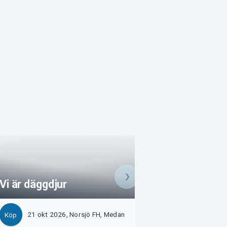
Vi är däggdjur
Doktor Glas
21 okt 2026, Norsjö FH, Medan
5 nov 2026, Nors
Köp
Köp