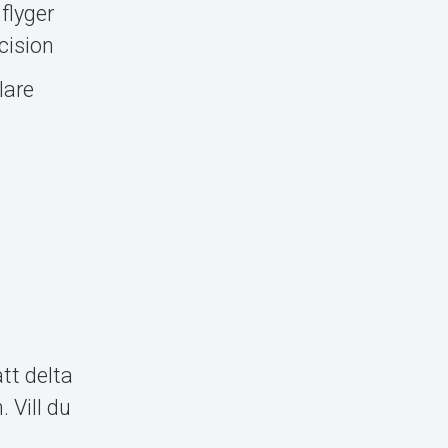
flyger
cision
llare
tt delta
 Vill du