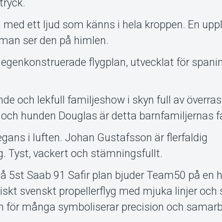
tryck.
lan med ett ljud som känns i hela kroppen. En upp
man ser den på himlen.
 egenkonstruerade flygplan, utvecklat för spani
de och lekfull familjeshow i skyn full av överra
och hunden Douglas är detta barnfamiljernas fa
legans i luften. Johan Gustafsson är flerfaldig
g. Tyst, vackert och stämningsfullt.
på 5st Saab 91 Safir plan bjuder Team50 på en h
ssiskt svenskt propellerflyg med mjuka linjer oc
om för många symboliserar precision och samar