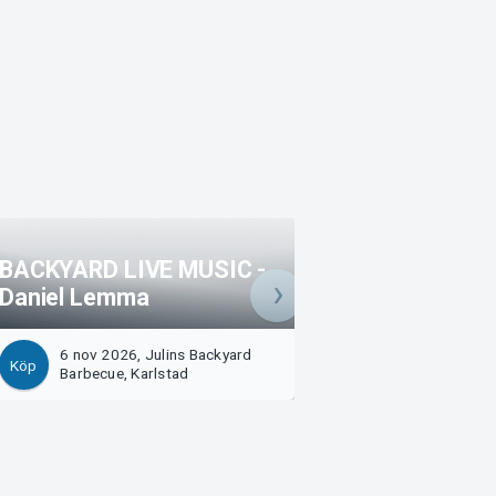
BACKYARD LIVE MUSIC -
BACKYARD LIVE 
Daniel Lemma
LINNEA HENRIK
6 nov 2026, Julins Backyard
20 nov 2026, Jul
Köp
Köp
Barbecue, Karlstad
Barbecue, Karlsta