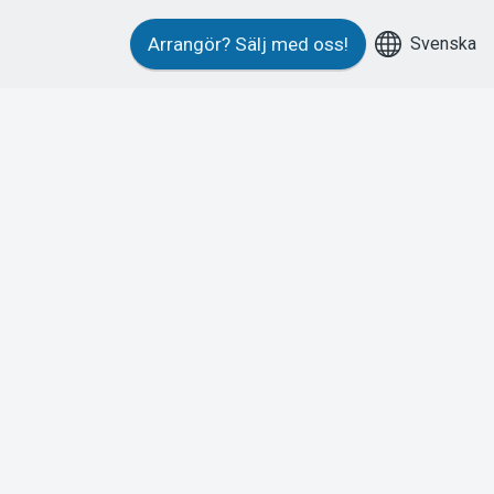
Svenska
Arrangör?
Sälj med oss!