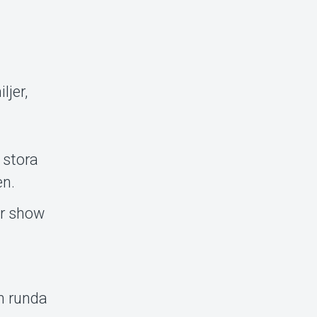
ljer,
 stora
en.
är show
in runda