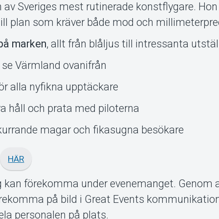
 en av Sveriges mest rutinerade konstflygare. Hon 
till plan som kräver både mod och millimeterpre
på marken
, allt från blåljus till intressanta utstä
l se Värmland ovanifrån
för alla nyfikna upptäckare
a håll och prata med piloterna
kurrande magar och fikasugna besökare
t
HÄR
ing kan förekomma under evenemanget. Genom a
rekomma på bild i Great Events kommunikation.
ela personalen på plats.