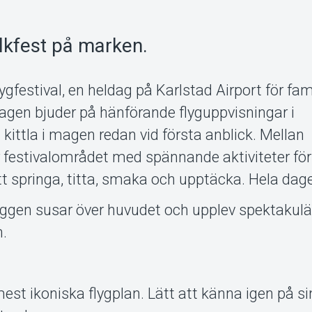
olkfest på marken.
gfestival, en heldag på Karlstad Airport för fami
agen bjuder på hänförande flyguppvisningar i
 kittla i magen redan vid första anblick. Mellan
r festivalområdet med spännande aktiviteter för
tt springa, titta, smaka och upptäcka. Hela dag
ggen susar över huvudet och upplev spektakul
n.
 mest ikoniska flygplan. Lätt att känna igen på s