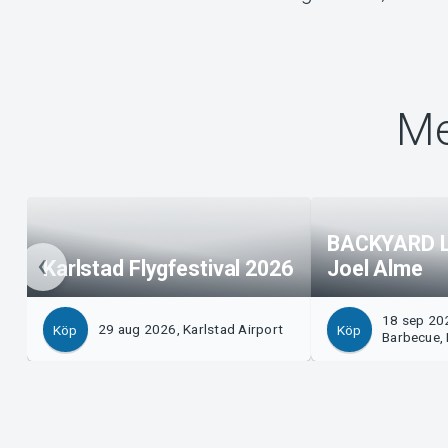
Me
BACKYARD L
Karlstad Flygfestival 2026
Joel Alme
18 sep 202
29 aug 2026, Karlstad Airport
Köp
Köp
Barbecue, 