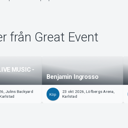
r från Great Event
IVE MUSIC -
Benjamin Ingrosso
6, Julins Backyard
23 okt 2026, Löfbergs Arena,
Köp
Karlstad
Karlstad