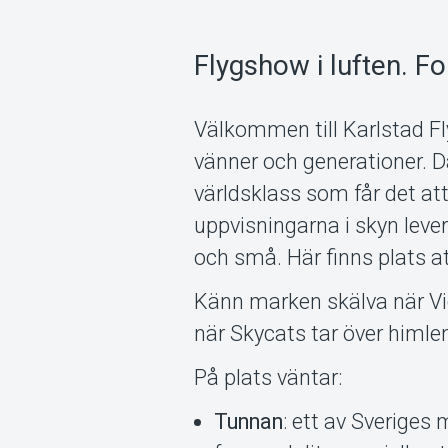
Flygshow i luften. F
Välkommen till Karlstad Fly
vänner och generationer. D
världsklass som får det att
uppvisningarna i skyn leve
och små. Här finns plats a
Känn marken skälva när Vi
när Skycats tar över himle
På plats väntar:
Tunnan
: ett av Sveriges