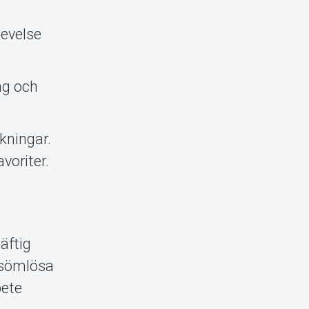
levelse
ng och
skningar.
voriter.
äftig
h sömlösa
bete