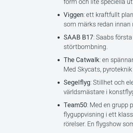
form och lite speciella ut
Viggen
: ett kraftfullt p
som märks redan innan 
SAAB B17
: Saabs första
störtbombning.
The Catwalk
: en spännan
Med Skycats, pyroteknik 
Segelflyg
: Stillhet och e
världsmästare i konstfly
Team50
: Med en grupp 
flyguppvisning i ett kla
rörelser. En flygshow s