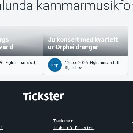
rnlunda kammarmusikfö
rgs
Julkonsert med kvartett
värld
ur Orphei drängar
6, Elghammar slott,
12 dec 2026, Elghammar slott,
Köp
Stjärnhov
Tickster
s!
Jobba på Tickster