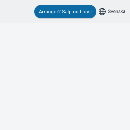
Svenska
Arrangör?
Sälj med oss!