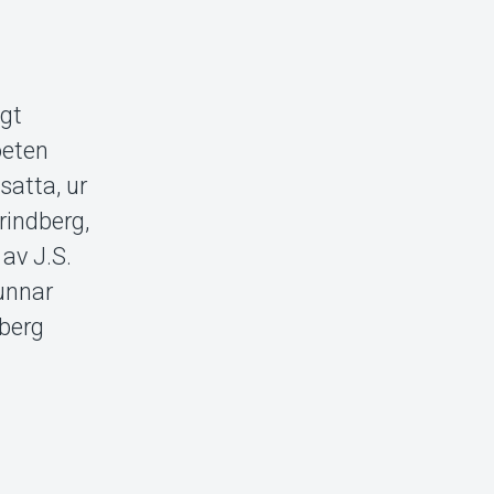
igt
oeten
satta, ur
rindberg,
av J.S.
unnar
dberg