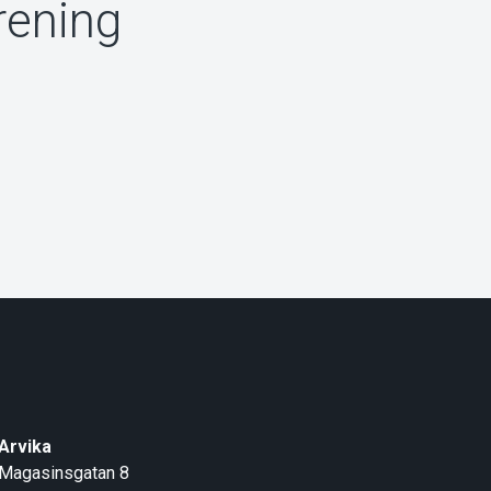
rening
Arvika
Magasinsgatan 8