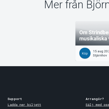
Mer från Bjö
Om Strindbe
musikaliska 
15 aug 202
Köp
Stjärnhov
Support
Arrangör?
Ladda ner biljett
Sälj med os