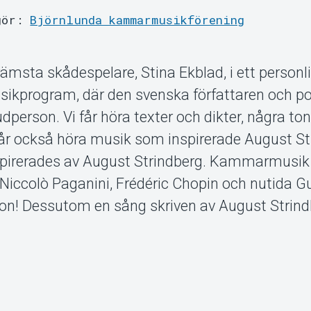
gör:
Björnlunda kammarmusikförening
rämsta skådespelare, Stina Ekblad, i ett personl
program, där den svenska författaren och p
person. Vi får höra texter och dikter, några ton
får också höra musik som inspirerade August St
pirerades av August Strindberg. Kammarmusik 
Niccolò Paganini, Frédéric Chopin och nutida G
on! Dessutom en sång skriven av August Strin