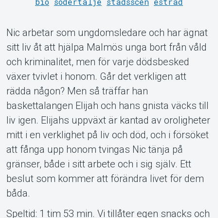
bio
södertälje
stadsscen
estrad
Support
Nic arbetar som ungdomsledare och har ägnat
sitt liv åt att hjälpa Malmös unga bort från våld
och kriminalitet, men för varje dödsbesked
växer tvivlet i honom. Går det verkligen att
rädda någon? Men så träffar han
Om Tickster
baskettalangen Elijah och hans gnista väcks till
liv igen. Elijahs uppväxt är kantad av oroligheter
mitt i en verklighet på liv och död, och i försöket
att fånga upp honom tvingas Nic tänja på
gränser, både i sitt arbete och i sig själv. Ett
beslut som kommer att förändra livet för dem
båda.
Speltid: 1 tim 53 min. Vi tillåter egen snacks och