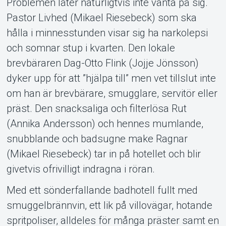
Problemen låter naturligtvis inte vänta på sig.
Pastor Livhed (Mikael Riesebeck) som ska
hålla i minnesstunden visar sig ha narkolepsi
och somnar stup i kvarten. Den lokale
brevbäraren Dag-Otto Flink (Jojje Jönsson)
dyker upp för att ”hjälpa till” men vet tillslut inte
om han är brevbärare, smugglare, servitör eller
präst. Den snacksaliga och filterlösa Rut
(Annika Andersson) och hennes mumlande,
snubblande och badsugne make Ragnar
(Mikael Riesebeck) tar in på hotellet och blir
givetvis ofrivilligt indragna i röran.
Med ett sönderfallande badhotell fullt med
smuggelbrännvin, ett lik på villovägar, hotande
spritpoliser, alldeles för många präster samt en