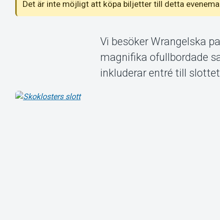
Det är inte möjligt att köpa biljetter till detta even
Vi besöker Wrangelska pa
magnifika ofullbordade s
inkluderar entré till slotte