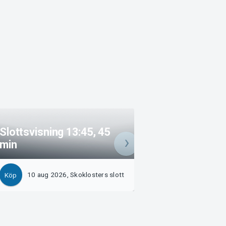
Slottsvisning 13:45, 45
Slottsvisning 13:
min
min
10 aug 2026, Skoklosters slott
11 aug 2026, Skok
Köp
Köp