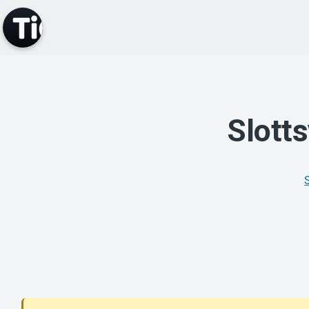
Slotts