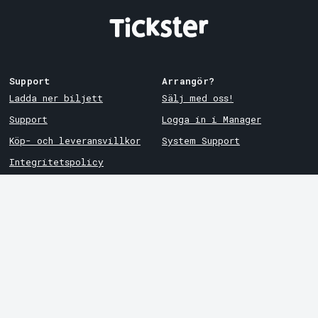
Support
Arrangör?
Ladda ner biljett
Sälj med oss!
Support
Logga in i Manager
Köp- och leveransvillkor
System Support
Integritetspolicy
Om cookies på Tickster
Tickster
Arvika
Jobba på Tickster
Magasinsgatan 8
Box 334
Logotyper & media
SE-671 27
Arvika
LinkedIn
Göteborg
Facebook
Götgatan 16
Instagram