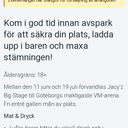
Evenemanget har stängts för försäljning av arrangören.
MyTickster
Kom i god tid innan avspark
för att säkra din plats, ladda
upp i baren och maxa
stämningen!
Åldersgräns: 18+
Mellan den 11 juni och 19 juli förvandlas Jacy’z
Support
Big Stage till Göteborgs mäktigaste VM-arena.
Fri entré gälleri mån av plats.
Mat & Dryck
I våra barer hittar du iskall dryck och i