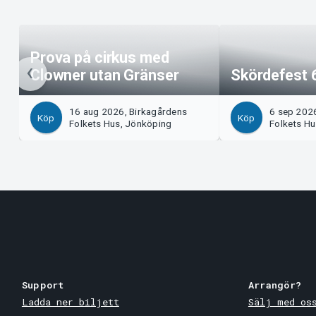
Prova på cirkus med
Clowner utan Gränser
Skördefest 
16 aug 2026, Birkagårdens
6 sep 202
Köp
Köp
Folkets Hus, Jönköping
Folkets H
Support
Arrangör?
Ladda ner biljett
Sälj med os