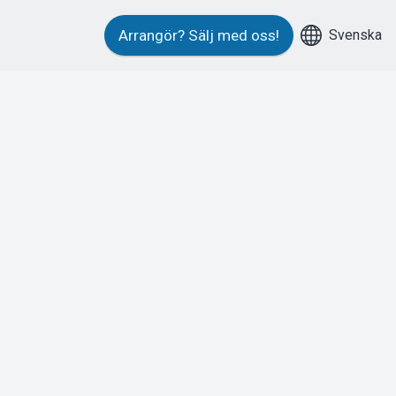
Svenska
Arrangör?
Sälj med oss!