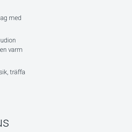
ddag med
tudion
a en varm
ik, träffa
us