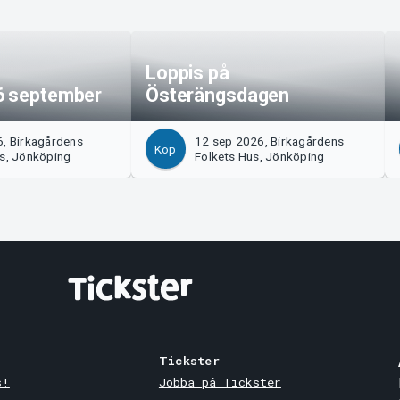
Loppis på
6 september
Österängsdagen
6, Birkagårdens
12 sep 2026, Birkagårdens
Köp
us, Jönköping
Folkets Hus, Jönköping
Tickster
s!
Jobba på Tickster