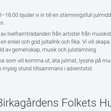
–18.00 bjuder vi in till en stämningsfull julmi
en.
a av liveframträdanden från artister från musiks
en enkel och god jultallrik och fika. Vi vill skap
lld av gemenskap, musik och julstämning.
xna som vill komma ut, äta julmat, lyssna på mus
 mysig stund tillsammans i adventstid.
Birkagårdens Folkets H