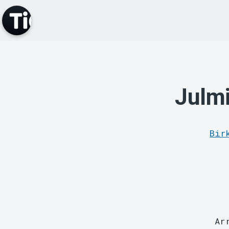
Julmi
Bir
Ar