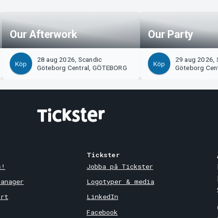
Our Afterwork
Our Party
28 aug 2026, Scandic
29 aug 2026, 
Köp
Köp
Göteborg Central, GÖTEBORG
Göteborg Cen
Tickster
s!
Jobba på Tickster
Manager
Logotyper & media
ort
LinkedIn
Facebook