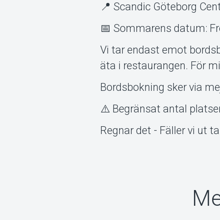
📍 Scandic Göteborg Centr
📅 Sommarens datum: Fred
Vi tar endast emot bordsb
äta i restaurangen. För mi
Bordsbokning sker via me
⚠️ Begränsat antal platser
Regnar det - Fäller vi ut t
Me