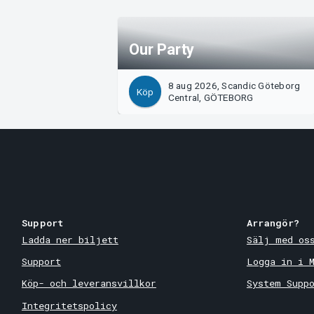
Our Party
8 aug 2026, Scandic Göteborg
Köp
Central, GÖTEBORG
Support
Arrangör?
Ladda ner biljett
Sälj med os
Support
Logga in i 
Köp- och leveransvillkor
System Supp
Integritetspolicy