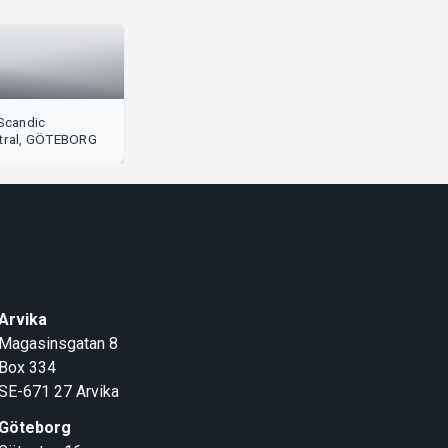
Scandic
tral, GÖTEBORG
Arvika
Magasinsgatan 8
Box 334
SE-671 27
Arvika
Göteborg