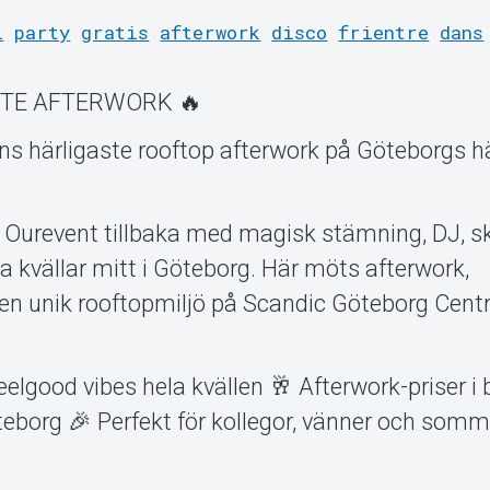
l
party
gratis
afterwork
disco
frientre
dans
STE AFTERWORK 🔥
 härligaste rooftop afterwork på Göteborgs h
är Ourevent tillbaka med magisk stämning, DJ, 
 kvällar mitt i Göteborg. Här möts afterwork,
en unik rooftopmiljö på Scandic Göteborg Centr
eelgood vibes hela kvällen 🥂 Afterwork-priser i
teborg 🎉 Perfekt för kollegor, vänner och somm