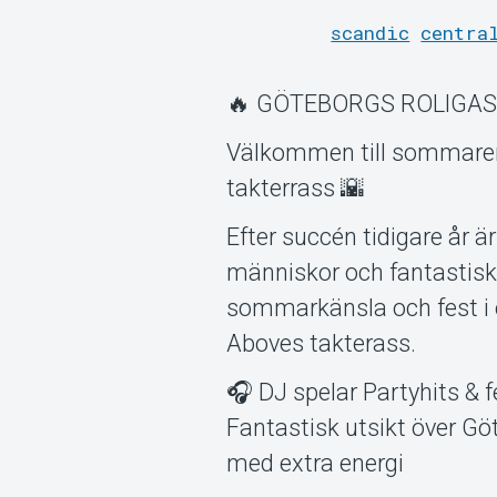
scandic
centra
🔥 GÖTEBORGS ROLIGA
Välkommen till sommarens
takterrass 🌇
Efter succén tidigare år 
människor och fantastiska
sommarkänsla och fest i 
Aboves takterass.
🎧 DJ spelar Partyhits & f
Fantastisk utsikt över Gö
med extra energi