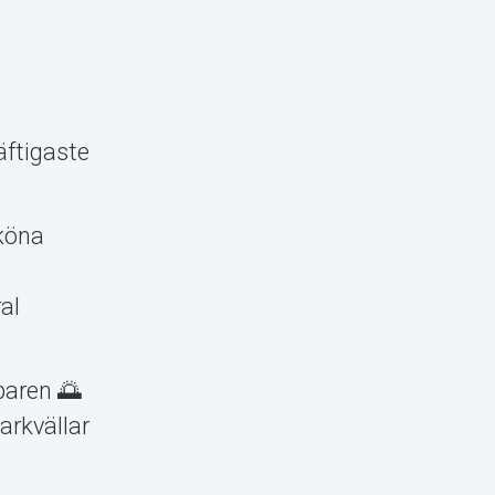
äftigaste
sköna
al
 baren 🌅
arkvällar