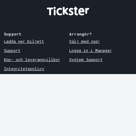
Support
Arrangör?
Ladda ner biljett
Sälj med oss!
Support
Logga in i Manager
Köp- och leveransvillkor
System Support
Integritetspolicy
Om cookies på Tickster
Tickster
Arvika
Jobba på Tickster
Magasinsgatan 8
Box 334
Logotyper & media
SE-671 27
Arvika
LinkedIn
Göteborg
Facebook
Götgatan 16
Instagram