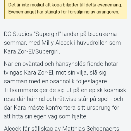
Det är inte möjligt att köpa biljetter till detta evenemang.
Evenemanget har stängts för försäljning av arrangören.
Support
DC Studios "Supergirl" landar på biodukarna i
sommar, med Milly Alcock i huvudrollen som
Kara Zor-El/Supergirl.
När en oväntad och hänsynslös fiende hotar
tvingas Kara Zor-El, mot sin vilja, slå sig
Om Tickster
samman med en osannolik följeslagare.
Tillsammans ger de sig ut på en episk kosmisk
resa där hämnd och rättvisa står på spel - och
där Kara måste konfrontera sitt ursprung för
att hitta sin egen väg som hjälte.
Alcock får sällskap av Matthias Schoenaerts,