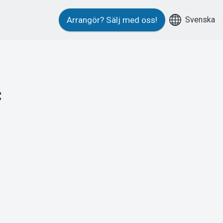
Svenska
Arrangör?
Sälj med oss!
c