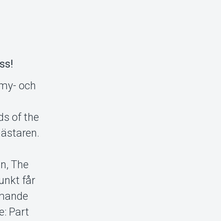
ss!
mmy- och
ds of the
mästaren.
on, The
unkt får
mmande
: Part