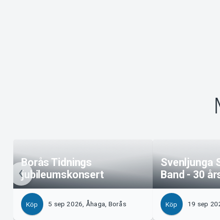
Borås Tidnings
Svenljunga 
jubileumskonsert
Band - 30 år
5 sep 2026, Åhaga, Borås
19 sep 20
Köp
Köp