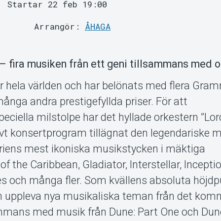
Startar 22 feb 19:00
Arrangör:
ÅHAGA
– fira musiken från ett geni tillsammans med o
r hela världen och har belönats med flera Gra
nga andra prestigefyllda priser. För att
ella milstolpe har det hyllade orkestern ”Lor
ivt konsertprogram tillägnat den legendariske 
oriens mest ikoniska musikstycken i mäktiga
of the Caribbean, Gladiator, Interstellar, Incepti
es och många fler. Som kvällens absoluta höjdp
en uppleva nya musikaliska teman från det ko
mmans med musik från Dune: Part One och Dune