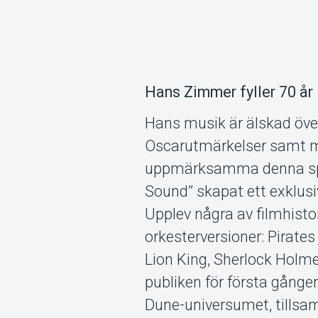
Hans Zimmer fyller 70 år 
Hans musik är älskad öve
Oscarutmärkelser samt må
uppmärksamma denna speci
Sound” skapat ett exklus
Upplev några av filmhist
orkesterversioner: Pirates 
Lion King, Sherlock Holm
publiken för första gång
Dune-universumet, tillsa