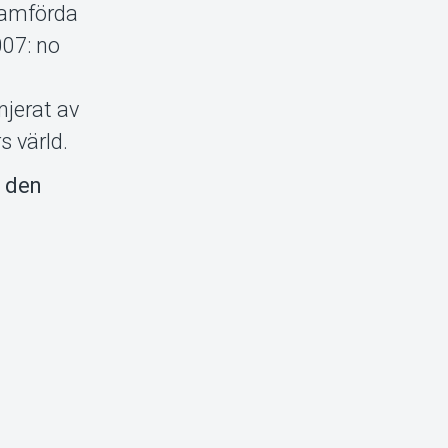
ramförda
007: no
njerat av
s värld.
a den