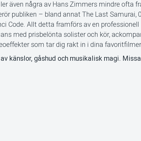
ler även några av Hans Zimmers mindre ofta f
rör publiken – bland annat The Last Samurai, 
ci Code. Allt detta framförs av en professionell
ans med prisbelönta solister och kör, ackompa
oeffekter som tar dig rakt in i dina favoritfilmer
d av känslor, gåshud och musikalisk magi. Miss