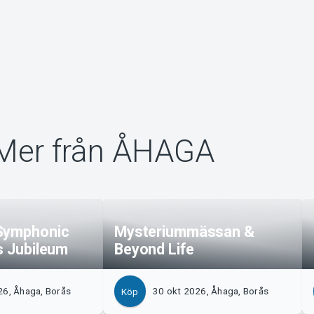
Mer från ÅHAGA
Symphonic
Mysteriummässan &
s Jubileum
Beyond Life
26, Åhaga, Borås
30 okt 2026, Åhaga, Borås
Köp