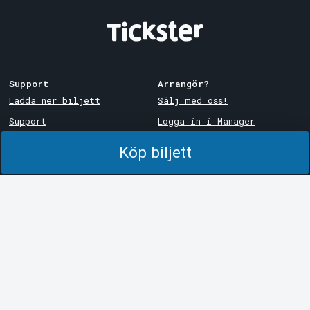
Support
Arrangör?
Ladda ner biljett
Sälj med oss!
Support
Logga in i Manager
Köp- och leveransvillkor
System Support
Köp biljett
Integritetspolicy
Om cookies på Tickster
Tickster
Arvika
Jobba på Tickster
Magasinsgatan 8
Box 334
Logotyper & media
SE-671 27
Arvika
LinkedIn
Göteborg
Facebook
Götgatan 16
Instagram