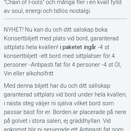
”Chain of Fools” och många fler i en kväll fylld
av soul, energi och tidlös nostalgi.
Om Tickster
NYHET! Nu kan du och ditt sälskap boka
Konsertbiljett med plats vid bord, garanterad
sittplats hela kvällen!
i paketet ingår
-4 st
konsertbiljett -ett bord med sittplatser för 4
personer -Antipasti fat för 4 personer -4 st Öl,
Vin eller alkoholfritt
Med denna biljett har du och ditt sällskap
garanterad sittplats vid bord under hela kvällen,
i nästa steg väljer ni själva vilket bord som
passar bäst för er. Borden är placerade på nere
på golvet i stora salen, ej gräddhyllan. Vid
ankomst blir ni serverade ett Antipasti fat som