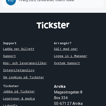
19 aug 2026, Caféscenen, Örebro Teater
Köp
Support
Arrangör?
Ladda ner biljett
Sälj med oss!
Support
Logga in i Manager
Köp- och leveransvillkor
System Support
Integritetspolicy
Om cookies på Tickster
Tickster
Arvika
Jobba på Tickster
Magasinsgatan 8
Box 334
Logotyper & media
SE-671 27
Arvika
LinkedIn