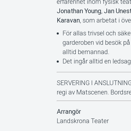
erfarenhet inom fysisk tea
Jonathan Young
,
Jan Unes
Karavan
, som arbetat i öv
För allas trivsel och säk
garderoben vid besök på 
alltid bemannad.
Det ingår alltid en ledsag
SERVERING I ANSLUTNING T
regi av Matscenen. Bordsr
Arrangör
Landskrona Teater