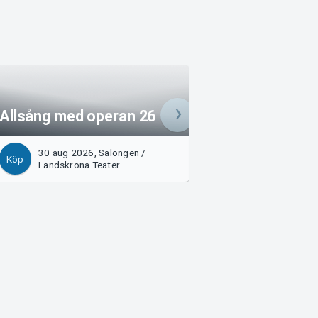
Allsång med operan 26
SoulTime - BAU
30 aug 2026, Salongen /
3 sep 2026, Rest
Köp
Köp
Landskrona Teater
/ Landskrona Tea