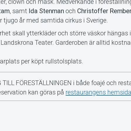
ter, clown och mask. Medverkande i föreställnin
tam
, samt
Ida Stenman
och
Christoffer Rembe
er tjugo år med samtida cirkus i Sverige.
erhet skall ytterkläder och större väskor hängas i
Landskrona Teater. Garderoben är alltid kostna
arplats per köpt rullstolsplats.
ILL FÖRESTÄLLNINGEN i både foajé och resta
eservation kan göras på
restaurangens hemsid