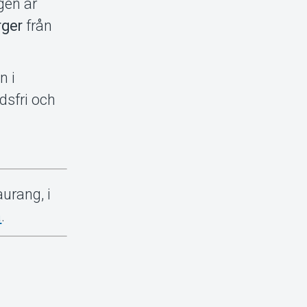
gen är
rger
från
n i
dsfri och
urang, i
a
.