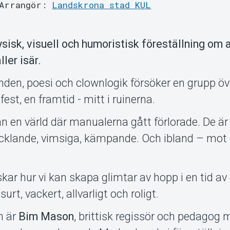
Arrangör:
Landskrona stad KUL
sisk, visuell och humoristisk föreställning om 
ler isär.
den, poesi och clownlogik försöker en grupp öv
est, en framtid - mitt i ruinerna.
ån en värld där manualerna gått förlorade. De är
cklande, vimsiga, kämpande. Och ibland – mot 
kar hur vi kan skapa glimtar av hopp i en tid av 
urt, vackert, allvarligt och roligt.
n är
Bim Mason
, brittisk regissör och pedagog 