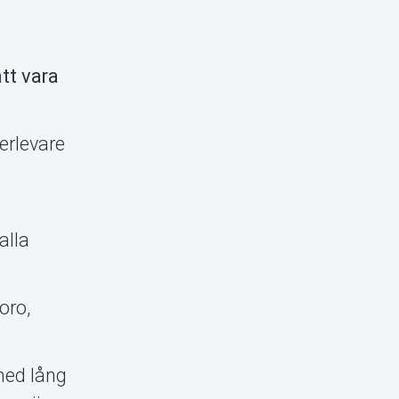
att vara
erlevare
alla
oro,
med lång