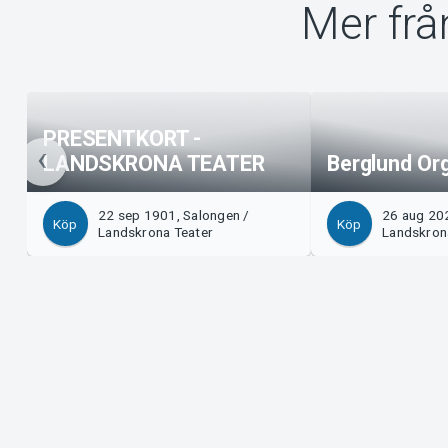
Mer frå
PRESENTKORT -
LANDSKRONA TEATER
Berglund Or
22 sep 1901, Salongen /
26 aug 202
Köp
Köp
Landskrona Teater
Landskron