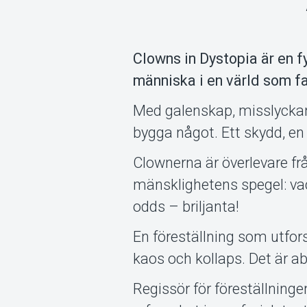
Clowns in Dystopia är en fy
människa i en värld som fal
Med galenskap, misslyckan
bygga något. Ett skydd, en f
Clownerna är överlevare fr
mänsklighetens spegel: va
odds – briljanta!
En föreställning som utfors
kaos och kollaps. Det är abs
Regissör för föreställninge