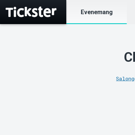
Evenemang
C
Salong