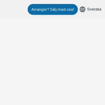
Svenska
Arrangör?
Sälj med oss!
-