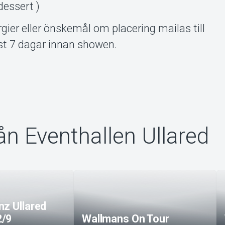
dessert )
ergier eller önskemål om placering mailas till
t 7 dagar innan showen.
ån Eventhallen Ullared
nz Ullared
2/9
Wallmans On Tour