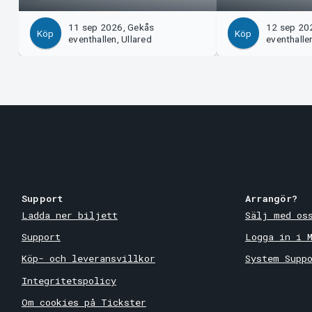
11 sep 2026, Gekås
12 sep 20
Köp
Köp
eventhallen, Ullared
eventhallen
Support
Arrangör?
Ladda ner biljett
Sälj med os
Support
Logga in i 
Köp- och leveransvillkor
System Supp
Integritetspolicy
Om cookies på Tickster