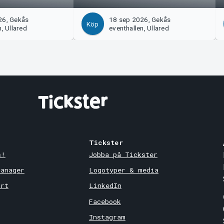
26, Gekås
18 sep 2026, Gekås
Köp
, Ullared
eventhallen, Ullared
Tickster
s!
Jobba på Tickster
Manager
Logotyper & media
ort
LinkedIn
Facebook
Instagram