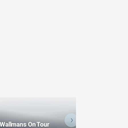
Kaffekalas Annik
Andersson och
Wallmans On Tour
Klockmajor