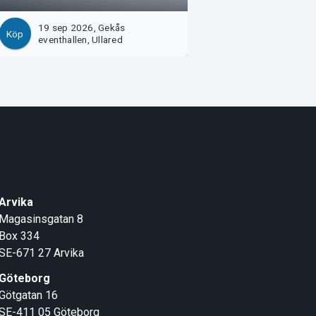
19 sep 2026, Gekås
23 sep 2026, Gek
Köp
Köp
eventhallen, Ullared
eventhallen, Ullar
Arvika
Magasinsgatan 8
Box 334
SE-671 27
Arvika
Göteborg
Götgatan 16
SE-411 05
Göteborg