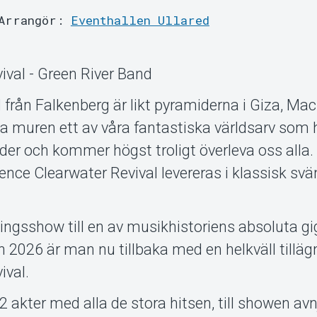
Arrangör:
Eventhallen Ullared
ival - Green River Band
 från Falkenberg är likt pyramiderna i Giza, Ma
ka muren ett av våra fantastiska världsarv som 
der och kommer högst troligt överleva oss alla
ence Clearwater Revival levereras i klassisk svä
ningsshow till en av musikhistoriens absoluta gi
n 2026 är man nu tillbaka med en helkväll tilläg
ival.
 akter med alla de stora hitsen, till showen avn