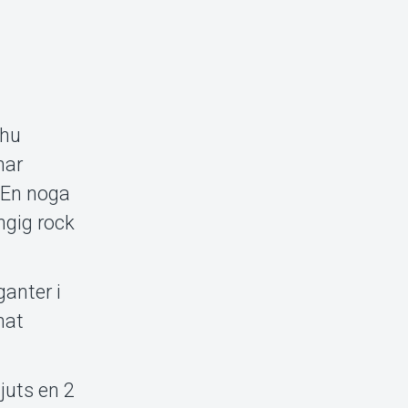
chu
har
. En noga
ngig rock
ganter i
nat
juts en 2