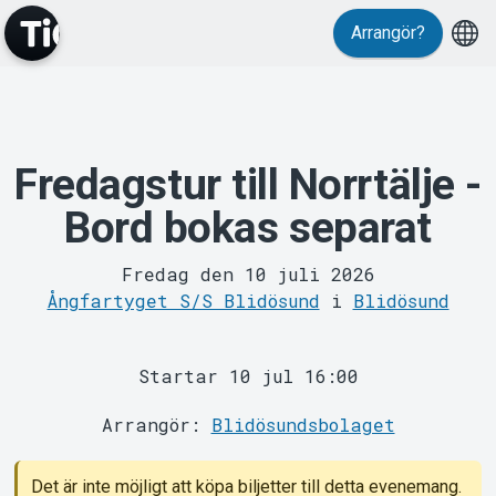
Arrangör?
MyTickster
Fredagstur till Norrtälje -
Bord bokas separat
Fredag den 10 juli 2026
Ångfartyget S/S Blidösund
i
Blidösund
Support
Startar 10 jul 16:00
Arrangör:
Blidösundsbolaget
Om Tickster
Det är inte möjligt att köpa biljetter till detta evenemang.