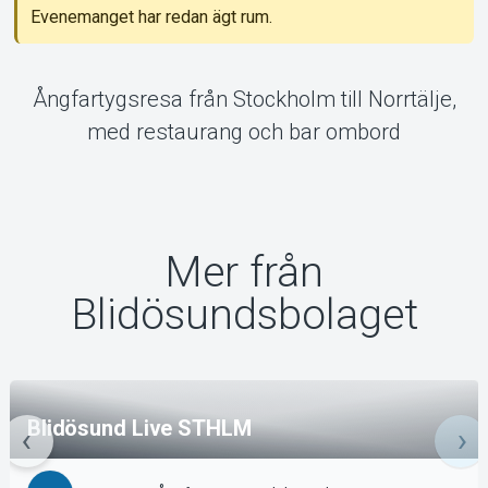
Evenemanget har redan ägt rum.
Ångfartygsresa från Stockholm till Norrtälje,
med restaurang och bar ombord
Mer från
Blidösundsbolaget
Blidösund Live STHLM