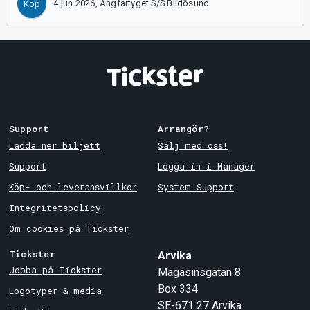
4 jun 2026, Ångfartyget S/S Blidösund
Köp
Support
Arrangör?
Ladda ner biljett
Sälj med oss!
Support
Logga in i Manager
Köp- och leveransvillkor
System Support
Integritetspolicy
Om cookies på Tickster
Tickster
Arvika
Jobba på Tickster
Magasinsgatan 8
Box 334
Logotyper & media
SE-671 27
Arvika