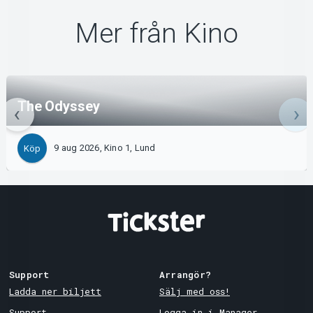
Mer från Kino
The Odyssey
9 aug 2026, Kino 1, Lund
Köp
Support
Arrangör?
Ladda ner biljett
Sälj med oss!
Support
Logga in i Manager