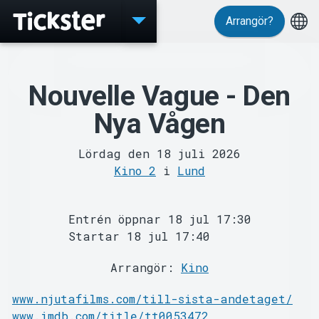
Arrangör?
Evenemang
Nouvelle Vague - Den
Nya Vågen
Lördag den 18 juli 2026
Kino 2
i
Lund
Entrén öppnar 18 jul 17:30
MyTickster
Startar 18 jul 17:40
Arrangör:
Kino
www.njutafilms.com/till-sista-andetaget/
www.imdb.com/title/tt0053472