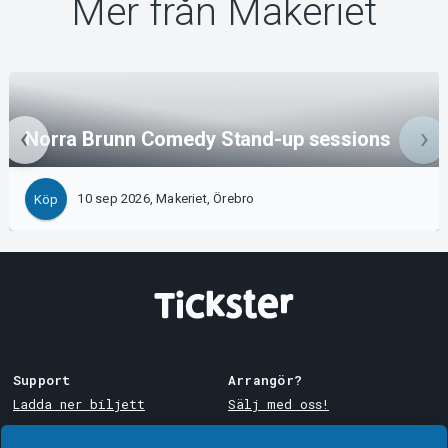
Mer från Makeriet
Norra Brunn Comedy Stand-up sessions
10 sep 2026, Makeriet, Örebro
Köp
Support
Arrangör?
Ladda ner biljett
Sälj med oss!
Support
Logga in i Manager