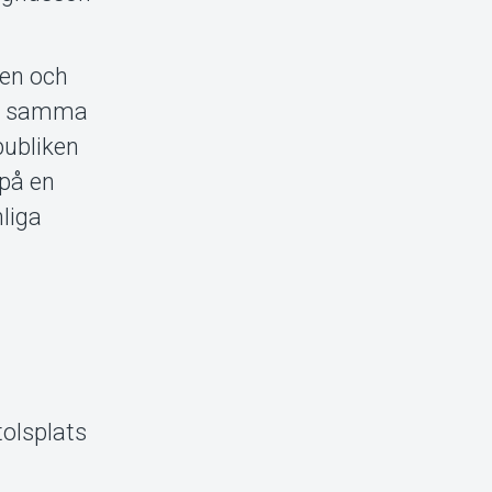
ten och
de samma
publiken
 på en
liga
olsplats