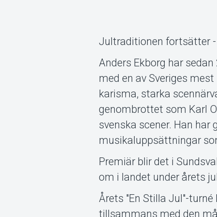
Jultraditionen fortsätter 
Anders Ekborg har sedan 
med en av Sveriges mest up
karisma, starka scennärv
genombrottet som Karl Os
svenska scener. Han har g
musikaluppsättningar som
Premiär blir det i Sundsva
om i landet under årets ju
Årets "En Stilla Jul"-turn
tillsammans med den må