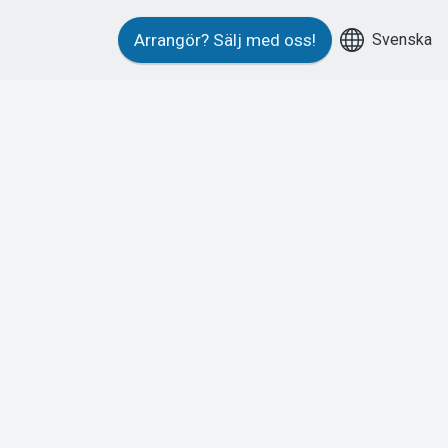
Svenska
Arrangör?
Sälj med oss!