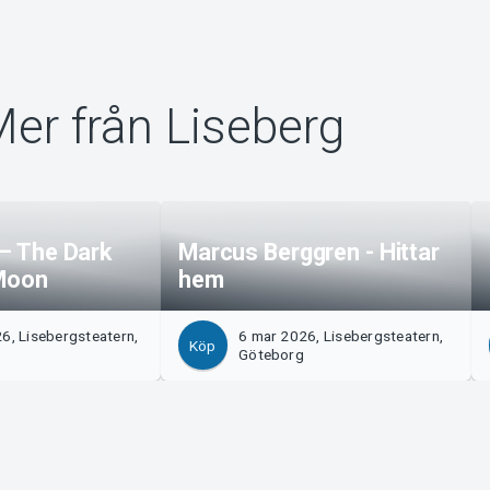
er från Liseberg
 – The Dark
Marcus Berggren - Hittar
 Moon
hem
6, Lisebergsteatern,
6 mar 2026, Lisebergsteatern,
Köp
Göteborg