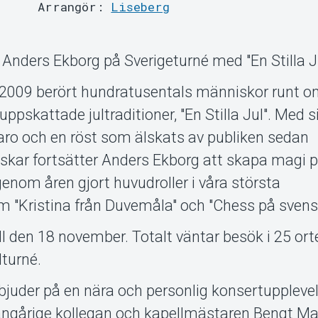
Arrangör:
Liseberg
- Anders Ekborg på Sverigeturné med "En Stilla Ju
2009 berört hundratusentals människor runt om
pskattade jultraditioner, "En Stilla Jul". Med s
aro och en röst som älskats av publiken sedan
kar fortsätter Anders Ekborg att skapa magi 
enom åren gjort huvudroller i våra största
 "Kristina från Duvemåla" och "Chess på svens
ll den 18 november. Totalt väntar besök i 25 ort
lturné.
é bjuder på en nära och personlig konsertuppleve
ngårige kollegan och kapellmästaren Bengt M