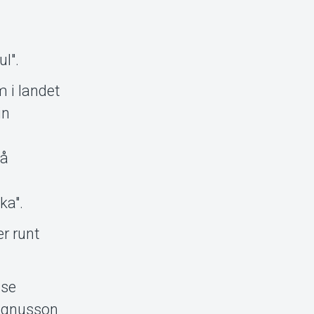
l".
 i landet
in
på
ka".
er runt
lse
agnusson