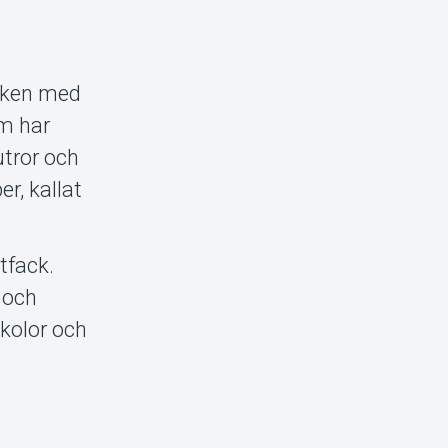
niken med
om har
utror och
r, kallat
tfack.
 och
kolor och