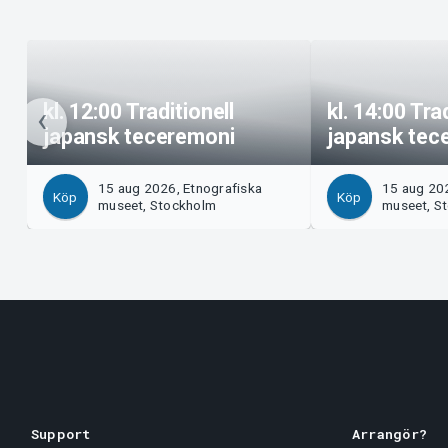
kl. 12:00 Traditionell
kl. 14:00 Tra
japansk teceremoni
japansk tec
15 aug 2026, Etnografiska
15 aug 202
Köp
Köp
museet, Stockholm
museet, S
Support
Arrangör?