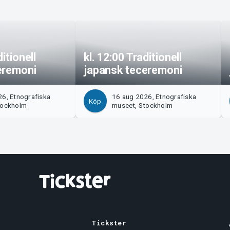
ditionell
kl. 12:00 Traditionell
eremoni
japansk teceremoni
6, Etnografiska
16 aug 2026, Etnografiska
Köp
tockholm
museet, Stockholm
Tickster