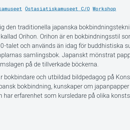
kamuseet
Östasiatiskamuseet C/O
Workshop
sig den traditionella japanska bokbindningstek
kallad Orihon. Orihon är en bokbindningsstil s
0-talet och används än idag för buddhistiska s
plarnas samlingsbok. Japanskt mönstrat pappe
omslagen på de tillverkade böckerna.
r bokbindare och utbildad bildpedagog på Kons
japansk bokbindning, kunskaper om japanpapper
 har erfarenhet som kursledare på olika konsts