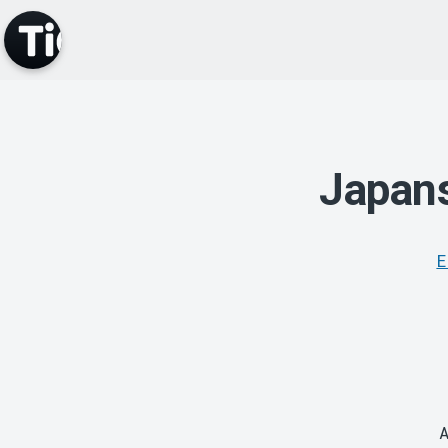
Japans
E