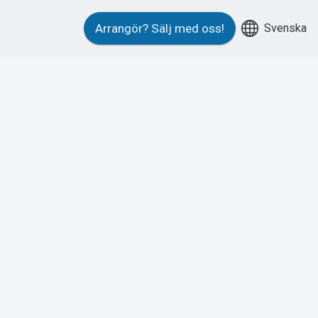
Svenska
Arrangör?
Sälj med oss!