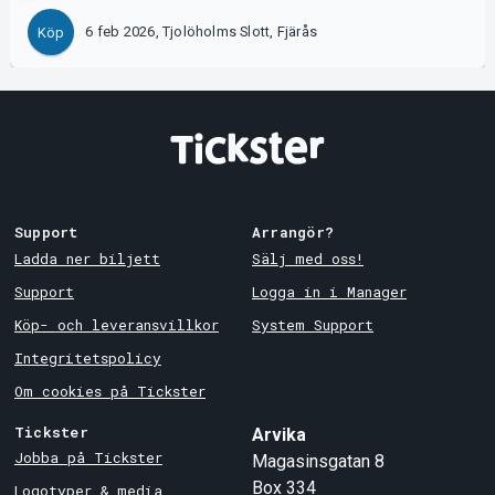
6 feb 2026, Tjolöholms Slott, Fjärås
Köp
Support
Arrangör?
Ladda ner biljett
Sälj med oss!
Support
Logga in i Manager
Köp- och leveransvillkor
System Support
Integritetspolicy
Om cookies på Tickster
Tickster
Arvika
Jobba på Tickster
Magasinsgatan 8
Box 334
Logotyper & media