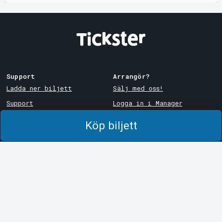
Support
Arrangör?
Ladda ner biljett
Sälj med oss!
Support
Logga in i Manager
Köp- och leveransvillkor
System Support
Köp biljett
Integritetspolicy
Om cookies på Tickster
Tickster
Arvika
Jobba på Tickster
Magasinsgatan 8
Box 334
Logotyper & media
SE-671 27
Arvika
LinkedIn
Göteborg