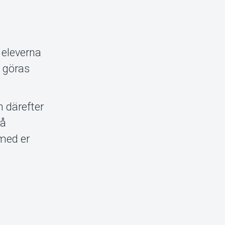
 eleverna
n göras
 därefter
på
 med er