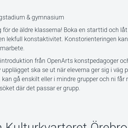
högstadium & gymnasium
 för de äldre klasserna! Boka en starttid och låt
 lekfull konstaktivitet. Konstorienteringen ka
samarbete.
 introduktion från OpenArts konstpedagoger och
av upplägget ska se ut när eleverna ger sig i väg 
 kan gå enskilt eller i mindre grupper och ni får
besöket där det passar er grupp.
n Kulturkvarteret Örebro