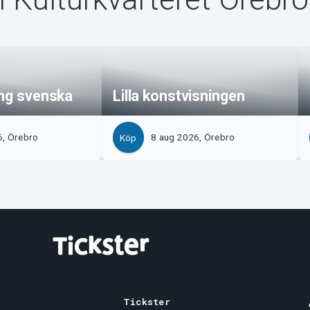
ing svenska
Lilla konstvisningen
6, Örebro
8 aug 2026, Örebro
Köp
Tickster