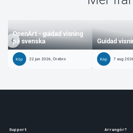
OpenArt - guidad visning
på svenska
Guidad visn
22 jun 2026, Örebro
7 aug 202
Köp
Köp
Support
Arrangör?