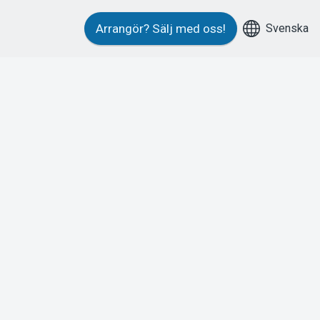
Svenska
Arrangör?
Sälj med oss!